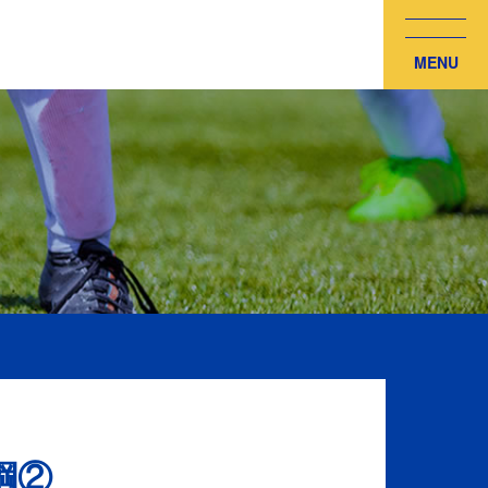
MENU
綱②