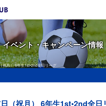
イベント・キャンペーン情報
日（祝月） 6年生1st•2nd全日リーグ
7日（祝月） 6年生1st•2nd全