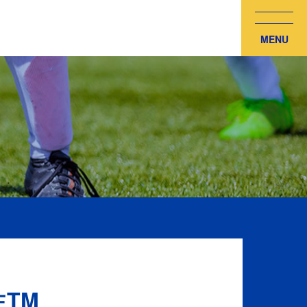
MENU
生TM