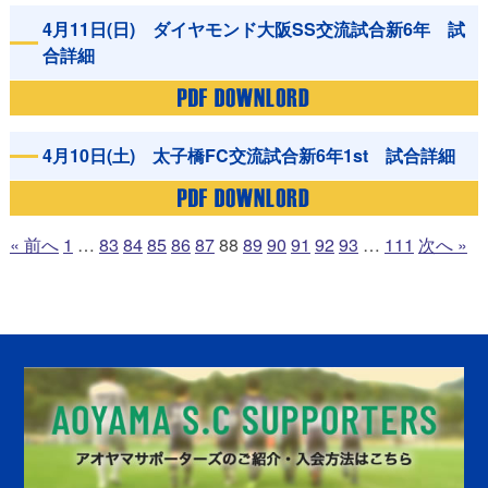
4月11日(日) ダイヤモンド大阪SS交流試合新6年 試
合詳細
4月10日(土) 太子橋FC交流試合新6年1st 試合詳細
« 前へ
1
…
83
84
85
86
87
88
89
90
91
92
93
…
111
次へ »